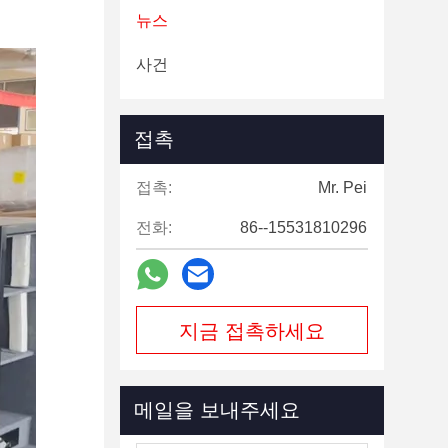
뉴스
사건
접촉
접촉:
Mr. Pei
전화:
86--15531810296
지금 접촉하세요
메일을 보내주세요